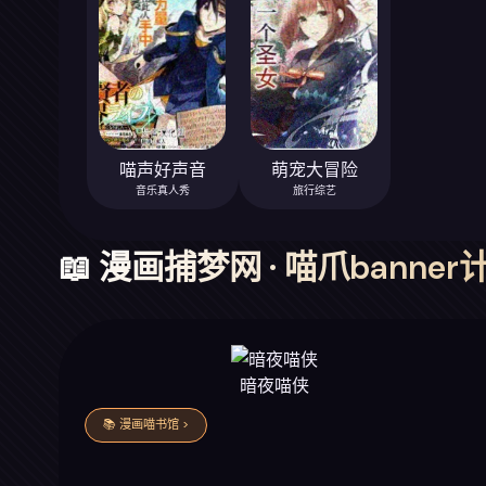
喵声好声音
萌宠大冒险
音乐真人秀
旅行综艺
📖 漫画捕梦网 · 喵爪banner
暗夜喵侠
📚 漫画喵书馆 >