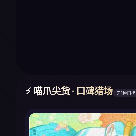
⚡ 喵爪尖货 · 口碑猎场
实时飙升榜