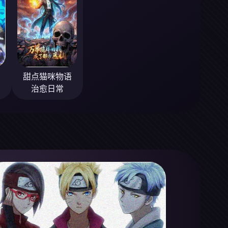
甜点猫咪物语
治愈日常