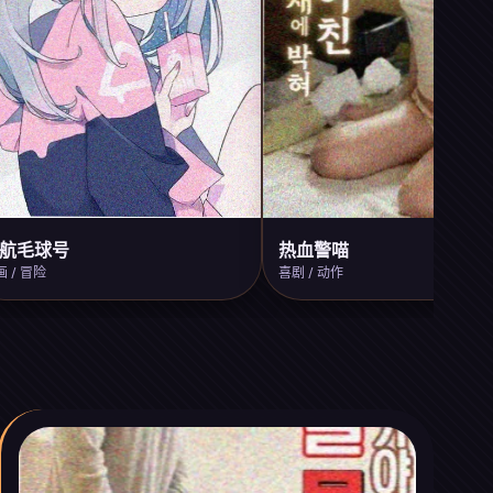
航毛球号
热血警喵
画 / 冒险
喜剧 / 动作