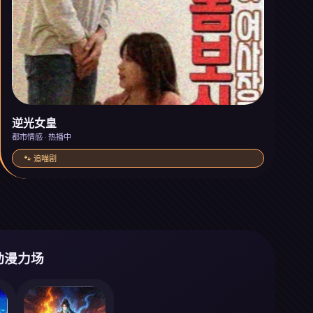
逆光女皇
都市情感 · 热播中
🐾 追喵剧
·动漫力场