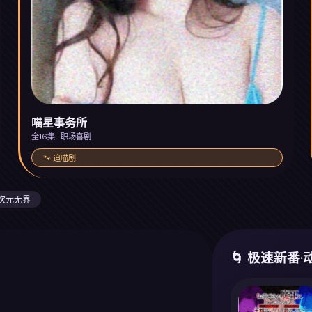
喵星事务所
全16集 · 职场喜剧
🐾 追喵剧
次元无界
🌀 极速新番