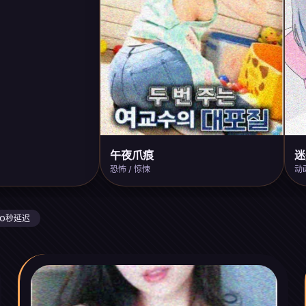
午夜爪痕
迷
恐怖 / 惊悚
动
 0秒延迟