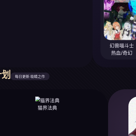
幻兽喵斗士
热血/奇幻
计划
每日更新·吸睛之作
猫界法典