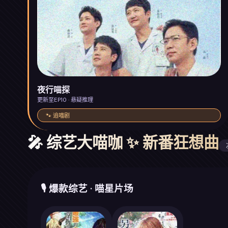
夜行喵探
更新至EP10 · 悬疑推理
🐾 追喵剧
🎤 综艺大喵咖 ✨ 新番狂想曲
🎙️ 爆款综艺 · 喵星片场