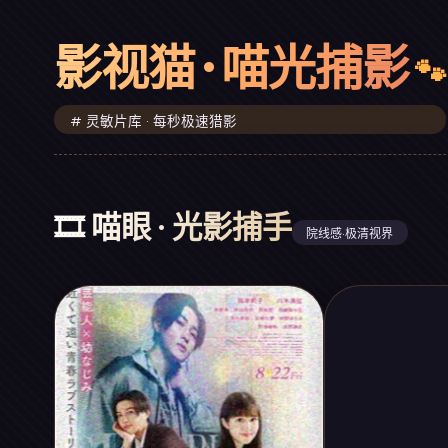
影视猫 · 喵光捕影
# 灵敏片库 · 每秒极速猎影
🎞️ 喵眼 · 光影捕手
院线感·极清视界